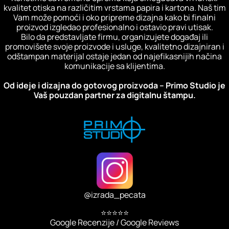
kvalitet otiska na različitim vrstama papira i kartona. Naš tim
Vam može pomoći i oko pripreme dizajna kako bi finalni
proizvod izgledao profesionalno i ostavio pravi utisak.
Bilo da predstavljate firmu, organizujete događaj ili
promovišete svoje proizvode i usluge, kvalitetno dizajniran i
odštampan materijal ostaje jedan od najefikasnijih načina
komunikacije sa klijentima.
Od ideje i dizajna do gotovog proizvoda – Primo Studio je
Vaš pouzdan partner za digitalnu štampu.
@
izrada_pecata
⭐⭐⭐⭐⭐
Google Recenzije / Google Reviews