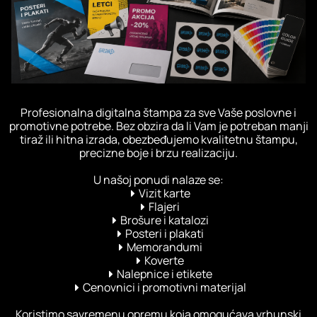
Profesionalna digitalna štampa za sve Vaše poslovne i
promotivne potrebe. Bez obzira da li Vam je potreban manji
tiraž ili hitna izrada, obezbeđujemo kvalitetnu štampu,
precizne boje i brzu realizaciju.
U našoj ponudi nalaze se:
Vizit karte
Flajeri
Brošure i katalozi
Posteri i plakati
Memorandumi
Koverte
Nalepnice i etikete
Cenovnici i promotivni materijal
Koristimo savremenu opremu koja omogućava vrhunski