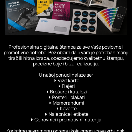
Profesionalna digitalna štampa za sve Vaše poslovne i
promotivne potrebe. Bez obzira da li Vam je potreban manji
tiraž ili hitna izrada, obezbeđujemo kvalitetnu štampu,
precizne boje i brzu realizaciju.
U našoj ponudi nalaze se:
Vizit karte
Flajeri
Brošure i katalozi
Posteri i plakati
Memorandumi
Koverte
Nalepnice i etikete
Cenovnici i promotivni materijal
Koristimo savremenu opremu koja omogućava vrhunski