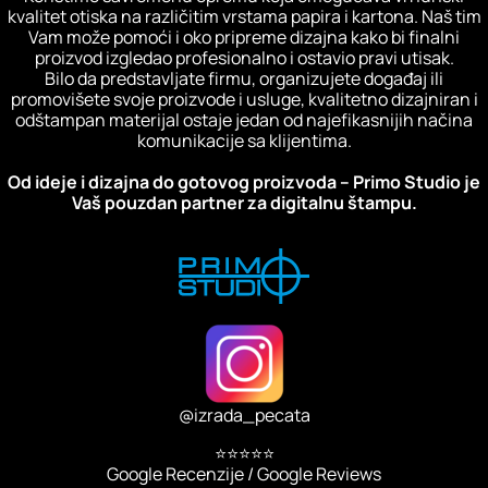
kvalitet otiska na različitim vrstama papira i kartona. Naš tim
Vam može pomoći i oko pripreme dizajna kako bi finalni
proizvod izgledao profesionalno i ostavio pravi utisak.
Bilo da predstavljate firmu, organizujete događaj ili
promovišete svoje proizvode i usluge, kvalitetno dizajniran i
odštampan materijal ostaje jedan od najefikasnijih načina
komunikacije sa klijentima.
Od ideje i dizajna do gotovog proizvoda – Primo Studio je
Vaš pouzdan partner za digitalnu štampu.
@
izrada_pecata
⭐⭐⭐⭐⭐
Google Recenzije / Google Reviews